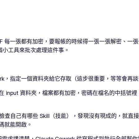
 每一張都有加密，要報帳的時候得一張一張解密、一張一張印，
出一個小工具來批次處理這件事。
 Cowork，指定一個資料夾給它存取（這步很重要，等等會
在 input 資料夾，檔案都有加密，密碼在檔名的中括號
查自己有哪些 Skill（技能），發現沒有現成的，就直接
密碼就能開啟。
求講清楚，Claude Cowork 從寫程式到執行全部