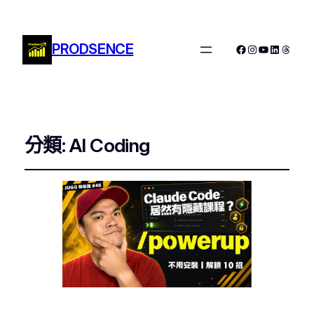
PRODSENCE
Facebook
Instagram
YouTube
LinkedIn
Threa
分類:
AI Coding