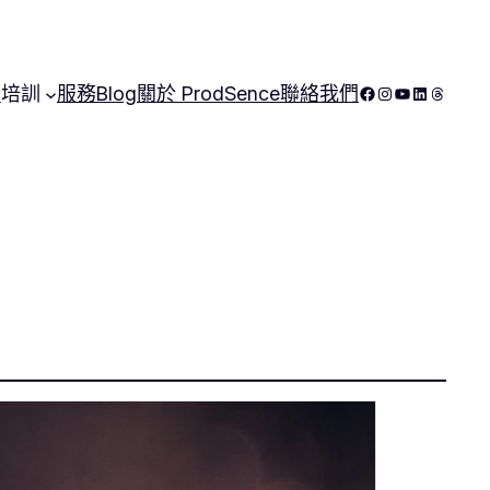
Facebook
Instagram
YouTube
LinkedIn
Thread
頁
培訓
服務
Blog
關於 ProdSence
聯絡我們